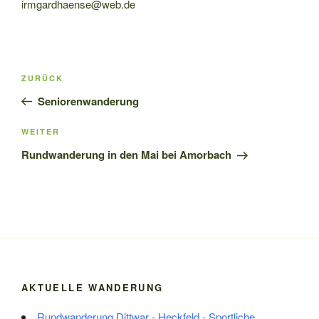
irmgardhaense@web.de
Beitragsnavigation
Vorheriger
ZURÜCK
Beitrag
Seniorenwanderung
Nächster
WEITER
Beitrag
Rundwanderung in den Mai bei Amorbach
AKTUELLE WANDERUNG
Rundwanderung Dittwar - Heckfeld - Sportliche