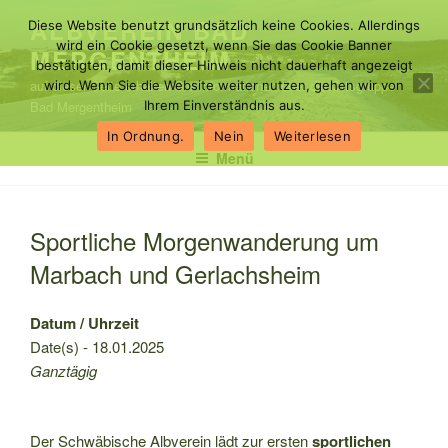
Zum
ALBVEREIN BAD
Diese Website benutzt grundsätzlich keine Cookies. Allerdings
Inhalt
wird ein Cookie gesetzt, wenn Sie das Cookie Banner
MERGENTHEIM
springen
bestätigten, damit dieser Hinweis nicht dauerhaft angezeigt
auf dieser Seite erhalten Sie Informationen über die Ortsgruppe
wird. Wenn Sie die Website weiter nutzen, gehen wir von
Bad Mergentheim
Ihrem Einverständnis aus.
In Ordnung.
Nein
Weiterlesen
Menü
Sportliche Morgenwanderung um
Marbach und Gerlachsheim
Datum / Uhrzeit
Date(s) - 18.01.2025
Ganztägig
Der Schwäbische Albverein lädt zur ersten
sportlichen