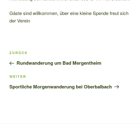
Gäste sind willkommen, über eine kleine Spende freut sich
der Verein
Beitragsnavigation
Vorheriger
ZURÜCK
Beitrag
Rundwanderung um Bad Mergentheim
Nächster
WEITER
Beitrag
Sportliche Morgenwanderung bei Oberbalbach