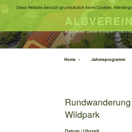
Zum
Diese Website benutzt grundsätzlich keine Cookies. Allerdings
Inhalt
ALBVEREI
springen
auf dieser Seite erhalten Sie I
Home
Jahresprogramm
Rundwanderung –
Wildpark
Datum / Uhrzeit