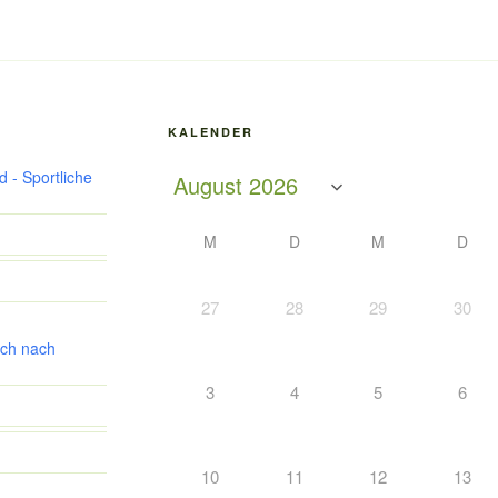
KALENDER
 - Sportliche
M
D
M
D
27
28
29
30
ch nach
3
4
5
6
10
11
12
13