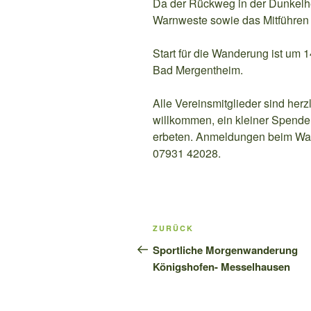
Da der Rückweg in der Dunkelheit
Warnweste sowie das Mitführen
Start für die Wanderung ist um 
Bad Mergentheim.
Alle Vereinsmitglieder sind herz
willkommen, ein kleiner Spenden
erbeten. Anmeldungen beim Wan
07931 42028.
Beitragsnavigation
Vorheriger
ZURÜCK
Beitrag
Sportliche Morgenwanderung
Königshofen- Messelhausen