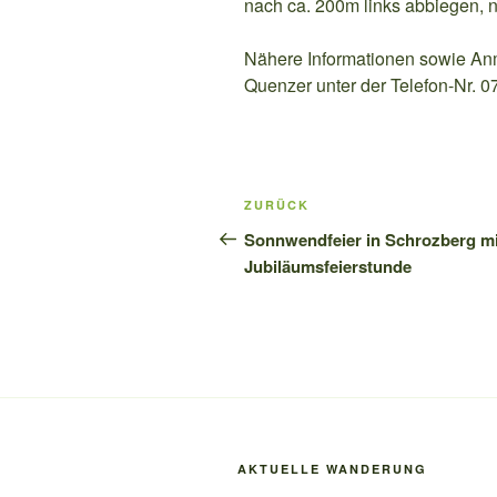
nach ca. 200m links abbiegen,
Nähere Informationen sowie An
Quenzer unter der Telefon-Nr. 
Beitragsnavigation
Vorheriger
ZURÜCK
Beitrag
Sonnwendfeier in Schrozberg mi
Jubiläumsfeierstunde
AKTUELLE WANDERUNG