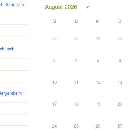
 - Sportliche
M
D
M
D
27
28
29
30
ch nach
3
4
5
6
10
11
12
13
Mergentheim -
17
18
19
20
24
25
26
27