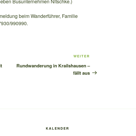
 neben Busunternehmen Nitschke.)
meldung beim Wanderführer, Familie
07930/990990.
WEITER
Nächster
Beitrag
t
Rundwanderung in Krailshausen –
fällt aus
KALENDER