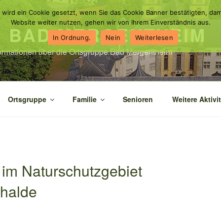
 wird ein Cookie gesetzt, wenn Sie das Cookie Banner bestätigten, dam
Website weiter nutzen, gehen wir von Ihrem Einverständnis aus.
N BAD MERGENTHEIM
In Ordnung.
Nein
Weiterlesen
nformationen über die Ortsgruppe Bad Mergentheim
Ortsgruppe
Familie
Senioren
Weitere Aktivi
m Naturschutzgebiet
nhalde