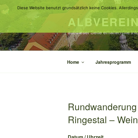
Zum
Diese Website benutzt grundsätzlich keine Cookies. Allerdings
Inhalt
ALBVEREI
springen
auf dieser Seite erhalten Sie I
Home
Jahresprogramm
Rundwanderung i
Ringestal – Wei
Datum / Uhrzeit