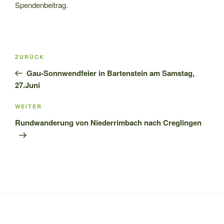
Spendenbeitrag.
Beitragsnavigation
Vorheriger
ZURÜCK
Beitrag
Gau-Sonnwendfeier in Bartenstein am Samstag,
27.Juni
Nächster
WEITER
Beitrag
Rundwanderung von Niederrimbach nach Creglingen