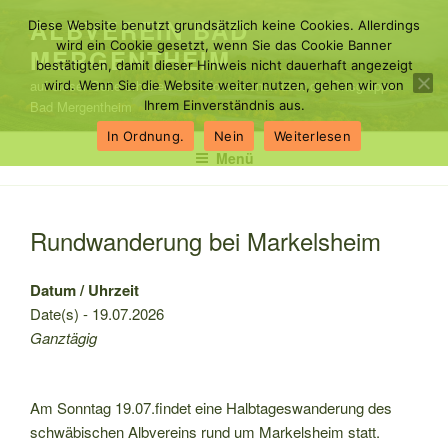
Zum
ALBVEREIN BAD
Diese Website benutzt grundsätzlich keine Cookies. Allerdings
Inhalt
wird ein Cookie gesetzt, wenn Sie das Cookie Banner
MERGENTHEIM
springen
bestätigten, damit dieser Hinweis nicht dauerhaft angezeigt
auf dieser Seite erhalten Sie Informationen über die Ortsgruppe
wird. Wenn Sie die Website weiter nutzen, gehen wir von
Bad Mergentheim
Ihrem Einverständnis aus.
In Ordnung.
Nein
Weiterlesen
Menü
Rundwanderung bei Markelsheim
Datum / Uhrzeit
Date(s) - 19.07.2026
Ganztägig
Am Sonntag 19.07.findet eine Halbtageswanderung des
schwäbischen Albvereins rund um Markelsheim statt.