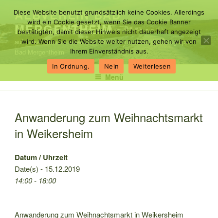
Zum
ALBVEREIN BAD
Diese Website benutzt grundsätzlich keine Cookies. Allerdings
Inhalt
wird ein Cookie gesetzt, wenn Sie das Cookie Banner
MERGENTHEIM
springen
bestätigten, damit dieser Hinweis nicht dauerhaft angezeigt
auf dieser Seite erhalten Sie Informationen über die Ortsgruppe
wird. Wenn Sie die Website weiter nutzen, gehen wir von
Bad Mergentheim
Ihrem Einverständnis aus.
In Ordnung.
Nein
Weiterlesen
Menü
Anwanderung zum Weihnachtsmarkt
in Weikersheim
Datum / Uhrzeit
Date(s) - 15.12.2019
14:00 - 18:00
Anwanderung zum Weihnachtsmarkt in Weikersheim