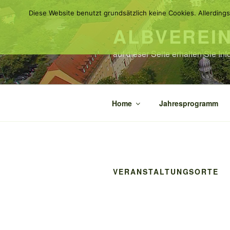
Zum
Diese Website benutzt grundsätzlich keine Cookies. Allerdings
Inhalt
ALBVEREI
springen
auf dieser Seite erhalten Sie I
Home
Jahresprogramm
VERANSTALTUNGSORTE