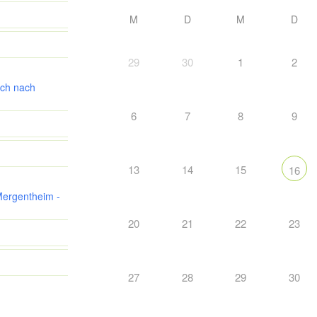
M
D
M
D
29
30
1
2
ch nach
6
7
8
9
13
14
15
16
Mergentheim -
20
21
22
23
27
28
29
30