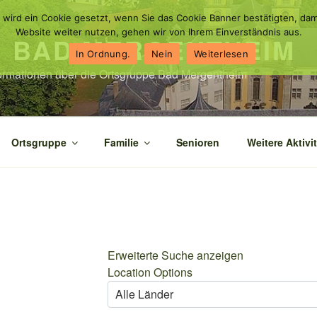
 wird ein Cookie gesetzt, wenn Sie das Cookie Banner bestätigten, dam
Website weiter nutzen, gehen wir von Ihrem Einverständnis aus.
N BAD MERGENTHEIM
In Ordnung.
Nein
Weiterlesen
nformationen über die Ortsgruppe Bad Mergentheim
Ortsgruppe
Familie
Senioren
Weitere Aktivi
Erweiterte Suche anzeigen
Location Options
Land