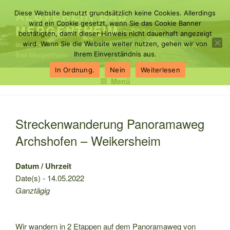
Zum
ALBVEREIN BAD
Diese Website benutzt grundsätzlich keine Cookies. Allerdings
Inhalt
wird ein Cookie gesetzt, wenn Sie das Cookie Banner
MERGENTHEIM
springen
bestätigten, damit dieser Hinweis nicht dauerhaft angezeigt
auf dieser Seite erhalten Sie Informationen über die Ortsgruppe
wird. Wenn Sie die Website weiter nutzen, gehen wir von
Bad Mergentheim
Ihrem Einverständnis aus.
In Ordnung.
Nein
Weiterlesen
Menü
Streckenwanderung Panoramaweg
Archshofen – Weikersheim
Datum / Uhrzeit
Date(s) - 14.05.2022
Ganztägig
Wir wandern in 2 Etappen auf dem Panoramaweg von