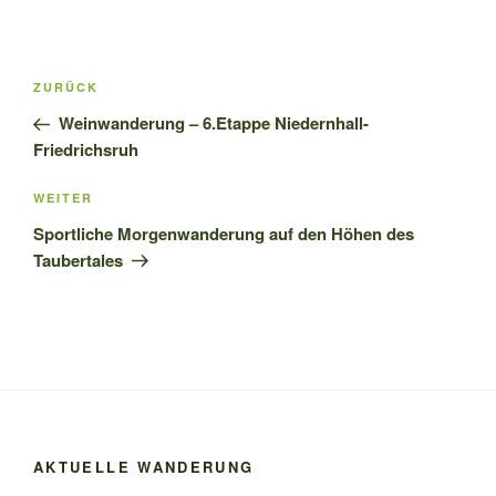
Beitragsnavigation
Vorheriger
ZURÜCK
Beitrag
Weinwanderung – 6.Etappe Niedernhall-
Friedrichsruh
Nächster
WEITER
Beitrag
Sportliche Morgenwanderung auf den Höhen des
Taubertales
AKTUELLE WANDERUNG