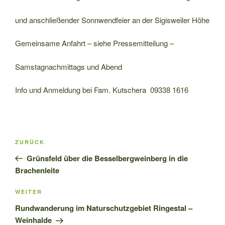
und anschließender Sonnwendfeier an der Sigisweiler Höhe
Gemeinsame Anfahrt – siehe Pressemitteilung –
Samstagnachmittags und Abend
Info und Anmeldung bei Fam. Kutschera 09338 1616
Beitragsnavigation
Vorheriger
ZURÜCK
Beitrag
Grünsfeld über die Besselbergweinberg in die
Brachenleite
Nächster
WEITER
Beitrag
Rundwanderung im Naturschutzgebiet Ringestal –
Weinhalde