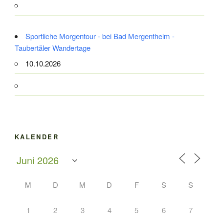
Sportliche Morgentour - bei Bad Mergentheim -
Taubertäler Wandertage
10.10.2026
KALENDER
M
D
M
D
F
S
S
1
2
3
4
5
6
7