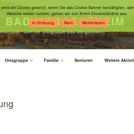
 wird ein Cookie gesetzt, wenn Sie das Cookie Banner bestätigten, dam
Website weiter nutzen, gehen wir von Ihrem Einverständnis aus.
N BAD MERGENTHEIM
In Ordnung.
Nein
Weiterlesen
nformationen über die Ortsgruppe Bad Mergentheim
Ortsgruppe
Familie
Senioren
Weitere Aktivi
ung