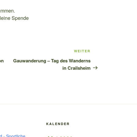
kommen.
 kleine Spende
WEITER
Nächster
Beitrag
on
Gauwanderung – Tag des Wanderns
in Crailsheim
KALENDER
 - Sportliche