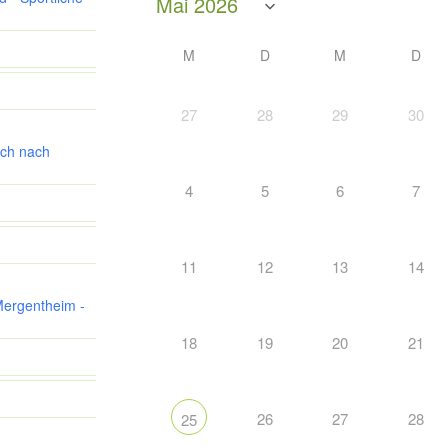
M
D
M
D
27
28
29
30
ch nach
4
5
6
7
11
12
13
14
Mergentheim -
18
19
20
21
26
27
28
25