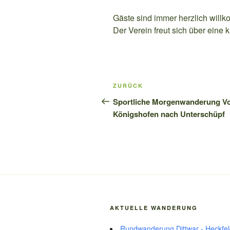
Gäste sind immer herzlich will
Der Verein freut sich über eine
Beitragsnavigation
Vorheriger
ZURÜCK
Beitrag
Sportliche Morgenwanderung V
Königshofen nach Unterschüpf
AKTUELLE WANDERUNG
Rundwanderung Dittwar - Heckfeld