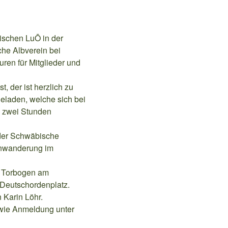
ischen LuŌ in der
che Albverein bei
ren für Mitglieder und
, der ist herzlich zu
laden, welche sich bei
 zwei Stunden
 der Schwäbische
enwanderung im
m Torbogen am
 Deutschordenplatz.
 Karin Löhr.
owie Anmeldung unter