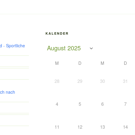
KALENDER
 - Sportliche
M
D
M
D
28
29
30
31
ch nach
4
5
6
7
11
12
13
14