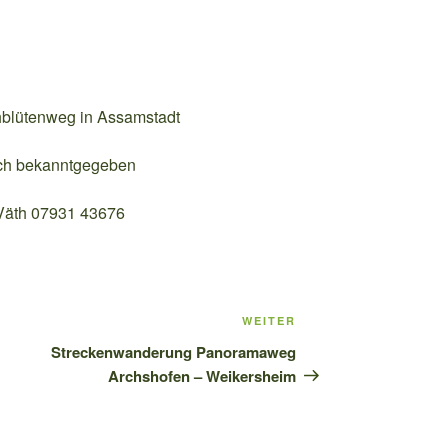
hblütenweg in Assamstadt
och bekanntgegeben
 Väth 07931 43676
WEITER
Nächster
Beitrag
Streckenwanderung Panoramaweg
Archshofen – Weikersheim