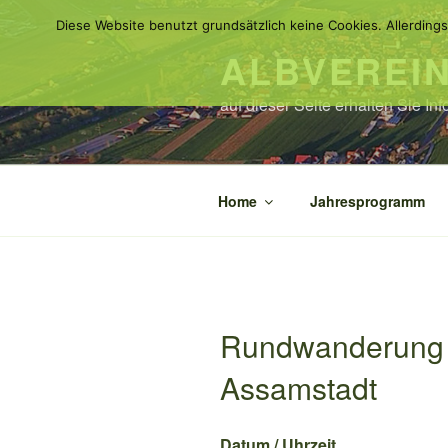
Zum
Diese Website benutzt grundsätzlich keine Cookies. Allerdings
Inhalt
ALBVEREI
springen
auf dieser Seite erhalten Sie I
Home
Jahresprogramm
Rundwanderung 
Assamstadt
Datum / Uhrzeit