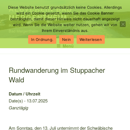
Zum
ALBVEREIN BAD
Diese Website benutzt grundsätzlich keine Cookies. Allerdings
Inhalt
wird ein Cookie gesetzt, wenn Sie das Cookie Banner
MERGENTHEIM
springen
bestätigten, damit dieser Hinweis nicht dauerhaft angezeigt
auf dieser Seite erhalten Sie Informationen über die Ortsgruppe
wird. Wenn Sie die Website weiter nutzen, gehen wir von
Bad Mergentheim
Ihrem Einverständnis aus.
In Ordnung.
Nein
Weiterlesen
Menü
Rundwanderung im Stuppacher
Wald
Datum / Uhrzeit
Date(s) - 13.07.2025
Ganztägig
Am Sonntag, den 13. Juli unternimmt der Schwäbische