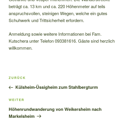
beträgt ca. 13 km und ca. 220 Höhenmeter auf teils
anspruchsvollen, steinigen Wegen, welche ein gutes
Schuhwerk und Trittsicherheit erfordern.
Anmeldung sowie weitere Informationen bei Fam.
Kutschera unter Telefon 093381616. Gäste sind herzlich
willkommen.
Beitragsnavigation
Vorheriger
ZURÜCK
Beitrag
Külsheim-Üssigheim zum Stahlbergturm
Nächster
WEITER
Beitrag
Höhenrundwanderung von Weikersheim nach
Markelsheim