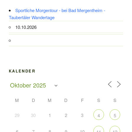
Sportliche Morgentour - bei Bad Mergentheim -
Taubertäler Wandertage
10.10.2026
KALENDER
M
D
M
D
F
S
S
29
30
1
2
3
4
5
6
7
8
9
10
11
12