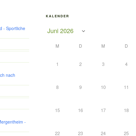
KALENDER
 - Sportliche
M
D
M
D
1
2
3
4
ch nach
8
9
10
11
15
16
17
18
Mergentheim -
22
23
24
25