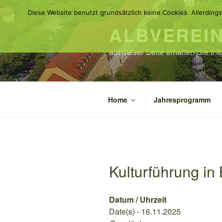
Zum
Diese Website benutzt grundsätzlich keine Cookies. Allerdings
Inhalt
ALBVEREI
springen
auf dieser Seite erhalten Sie I
Home
Jahresprogramm
Kulturführung i
Datum / Uhrzeit
Date(s) - 16.11.2025