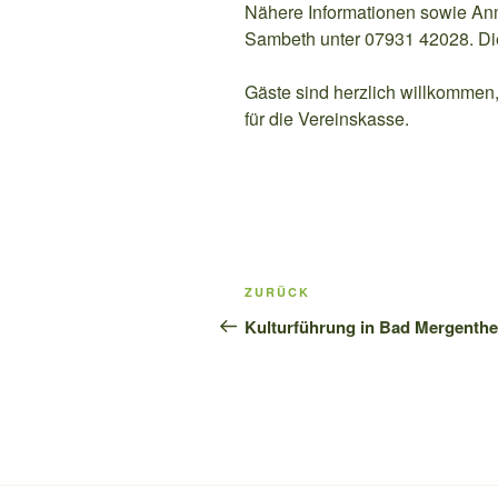
Nähere Informationen sowie Anm
Sambeth unter 07931 42028. Die
Gäste sind herzlich willkommen,
für die Vereinskasse.
Beitragsnavigation
Vorheriger
ZURÜCK
Beitrag
Kulturführung in Bad Mergenth