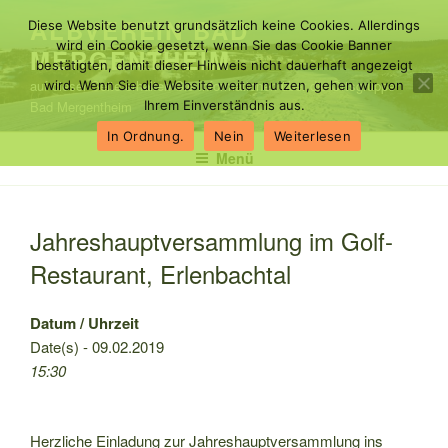
Zum
ALBVEREIN BAD
Diese Website benutzt grundsätzlich keine Cookies. Allerdings
Inhalt
wird ein Cookie gesetzt, wenn Sie das Cookie Banner
MERGENTHEIM
springen
bestätigten, damit dieser Hinweis nicht dauerhaft angezeigt
auf dieser Seite erhalten Sie Informationen über die Ortsgruppe
wird. Wenn Sie die Website weiter nutzen, gehen wir von
Bad Mergentheim
Ihrem Einverständnis aus.
In Ordnung.
Nein
Weiterlesen
Menü
Jahreshauptversammlung im Golf-
Restaurant, Erlenbachtal
Datum / Uhrzeit
Date(s) - 09.02.2019
15:30
Herzliche Einladung zur Jahreshauptversammlung ins