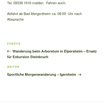
Tel. 09338 1616 melden. Fahren auch.
Abfahrt ab Bad Mergentheim ca. 08:00 Uhr nach
Absprache
Beitragsnavigation
Vorheriger
ZURÜCK
Beitrag
Wanderung beim Arboretum in Elpersheim – Ersatz
für Exkursion Steinbruch
Nächster
WEITER
Beitrag
Sportliche Morgenwanderung – Igersheim