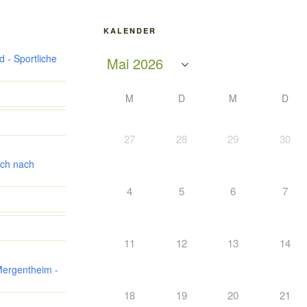
KALENDER
 - Sportliche
M
D
M
D
27
28
29
30
ch nach
4
5
6
7
11
12
13
14
Mergentheim -
18
19
20
21