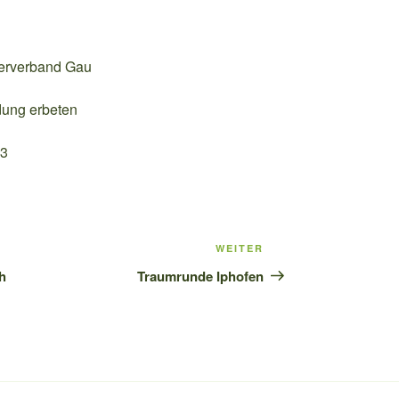
derverband Gau
ung erbeten
63
WEITER
Nächster
Beitrag
h
Traumrunde Iphofen