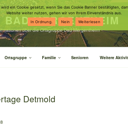
 wird ein Cookie gesetzt, wenn Sie das Cookie Banner bestätigten, dam
Website weiter nutzen, gehen wir von Ihrem Einverständnis aus.
N BAD MERGENTHEIM
In Ordnung.
Nein
Weiterlesen
nformationen über die Ortsgruppe Bad Mergentheim
Ortsgruppe
Familie
Senioren
Weitere Aktivi
rtage Detmold
18