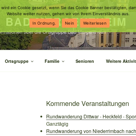
 wird ein Cookie gesetzt, wenn Sie das Cookie Banner bestätigten, dam
Website weiter nutzen, gehen wir von Ihrem Einverständnis aus.
N BAD MERGENTHEIM
In Ordnung.
Nein
Weiterlesen
nformationen über die Ortsgruppe Bad Mergentheim
Ortsgruppe
Familie
Senioren
Weitere Aktivi
Kommende Veranstaltungen
Rundwanderung Dittwar - Heckfeld - Spor
Ganztägig
Rundwanderung von Niederrimbach nach