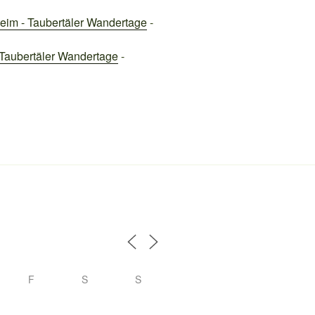
heim - Taubertäler Wandertage
-
 Taubertäler Wandertage
-
F
S
S