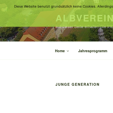
Zum
Diese Website benutzt grundsätzlich keine Cookies. Allerdings
Inhalt
ALBVEREI
springen
auf dieser Seite erhalten Sie I
Home
Jahresprogramm
JUNGE GENERATION