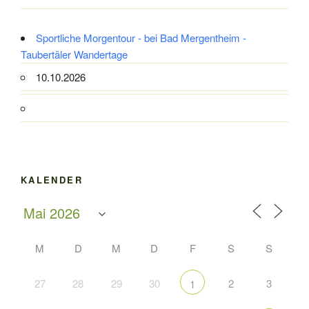
Sportliche Morgentour - bei Bad Mergentheim -
Taubertäler Wandertage
10.10.2026
KALENDER
M
D
M
D
F
S
S
27
28
29
30
2
3
1