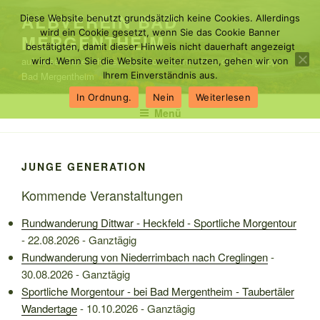
Zum
ALBVEREIN BAD
Diese Website benutzt grundsätzlich keine Cookies. Allerdings
Inhalt
wird ein Cookie gesetzt, wenn Sie das Cookie Banner
MERGENTHEIM
springen
bestätigten, damit dieser Hinweis nicht dauerhaft angezeigt
auf dieser Seite erhalten Sie Informationen über die Ortsgruppe
wird. Wenn Sie die Website weiter nutzen, gehen wir von
Bad Mergentheim
Ihrem Einverständnis aus.
In Ordnung.
Nein
Weiterlesen
Menü
JUNGE GENERATION
Kommende Veranstaltungen
Rundwanderung Dittwar - Heckfeld - Sportliche Morgentour
- 22.08.2026 - Ganztägig
Rundwanderung von Niederrimbach nach Creglingen
-
30.08.2026 - Ganztägig
Sportliche Morgentour - bei Bad Mergentheim - Taubertäler
Wandertage
- 10.10.2026 - Ganztägig